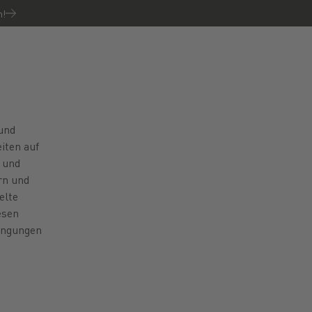
n!
 und
iten auf
 und
rn und
elte
esen
dingungen
nenlernen