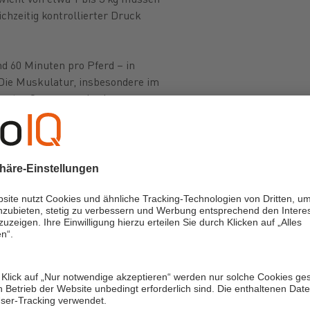
chzeitig kontrollierter Druck
d 60 Minuten pro Pferd – in
. Die Muskulatur, insbesondere im
 unter Spannung, da ein
rliche Halten und Arbeiten gegen
pürbarem Kraftverlust und
der Belastung sinkt zudem die
schen Eingriffen ein kritischer