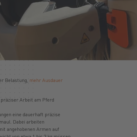
ger Belastung,
mehr Ausdauer
präziser Arbeit am Pferd
ungen eine dauerhaft präzise
maul. Dabei arbeiten
 mit angehobenen Armen auf
icht von etwa 1 bis 3 kg müssen