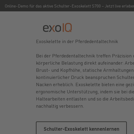
Online-Demo für das aktive Schulter-Exoskelett S700 – Jetzt live erlebe
Exoskelette in der Pferdedentaltechnik
Bei der Pferdedentaltechnik treffen Präzision
körperliche Belastung direkt aufeinander: Arbe
Brust- und Kopfhöhe, statische Armhaltungen
kontinuierlicher Druck beanspruchen Schulte
Nacken erheblich. Exoskelette bieten eine gezi
ergonomische Unterstützung, indem sie bei di
Haltearbeiten entlasten und so die Arbeitsbe
nachhaltig verbessern.
Schulter-Exoskelett ken
Schulter-Exoskelett kennenlernen