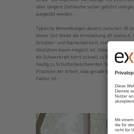
über längere Zeiträume sicher geführt und glei
ausgeübt werden.
Typische Behandlungen dauern zwischen 30 un
dieser Zeit bleibt die Armhaltung oft statisch
Schulter- und Nackenbereich, steht dauerhaft
Abstützen kaum möglich ist. Dieses kontinuie
die Schwerkraft führt schnell zu Ermüdung, s
häufig zu Schulterbeschwerden. Mit zunehmen
Präzision der Arbeit, was gerade bei feinmotori
Faktor ist.