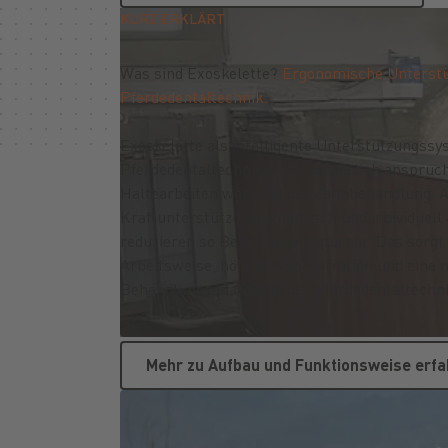
KURZ ERKLÄRT
Was sind Exoskelette?
Ergonomische Unterstü
Pferdedentaltechnik.
Exoskelette als intelligente Unterstützungssy
Pferdedentaltechniker bei körperlich anspruch
Haltearbeiten während der Zahnbehandlung. Ak
Kraftunterstützung dynamisch und individuell
reduzieren so Belastungen spürbar. Das sorgt
Arbeitsweise, höhere Konzentration und eine 
Behandlungsqualität in der Pferdedentaltechni
Mehr zu Aufbau un
Mehr zu Aufbau und Funktionsweise erfa