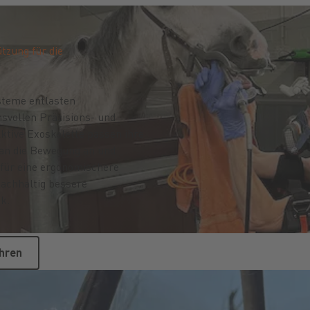
tzung für die
steme entlasten
svollen Präzisions- und
tive Exoskelette passen ihre
 an die Bewegung an und
 für eine ergonomischere
nachhaltig bessere
k.
d Funktionsweise erfahren
hren