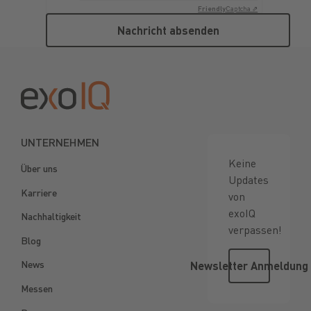
Friendly
Captcha ⇗
Nachricht absenden
Nachricht absenden
Footer
UNTERNEHMEN
Keine
Über uns
Updates
Karriere
von
exoIQ
Nachhaltigkeit
verpassen!
Blog
Newsletter
News
Newsletter Anmeldung
Messen