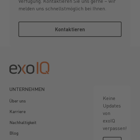
Verfügung. Kontaktieren Sie uns gerne – wir
melden uns schnellstmöglich bei Ihnen.
Kontaktieren
Kontaktieren
Footer
UNTERNEHMEN
Keine
Über uns
Updates
Karriere
von
exoIQ
Nachhaltigkeit
verpassen!
Blog
Newsletter