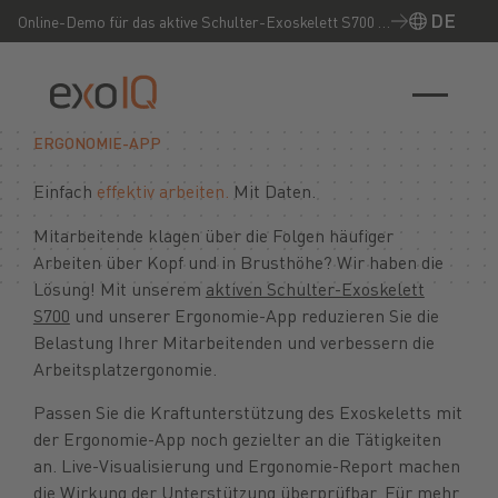
DE
Online-Demo für das aktive Schulter-Exoskelett S700 –
Jetzt live erleben!
ERGONOMIE-APP
Einfach
effektiv arbeiten.
Mit Daten.
Mitarbeitende klagen über die Folgen häufiger
Arbeiten über Kopf und in Brusthöhe? Wir haben die
Lösung! Mit unserem
aktiven Schulter-Exoskelett
S700
und unserer Ergonomie-App reduzieren Sie die
Belastung Ihrer Mitarbeitenden und verbessern die
Arbeitsplatzergonomie.
Passen Sie die Kraftunterstützung des Exoskeletts mit
der Ergonomie-App noch gezielter an die Tätigkeiten
an. Live-Visualisierung und Ergonomie-Report machen
die Wirkung der Unterstützung überprüfbar. Für mehr