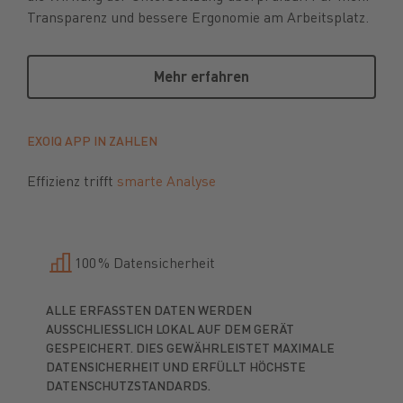
Transparenz und bessere Ergonomie am Arbeitsplatz.
Mehr erfahren
Mehr erfahren
EXOIQ APP IN ZAHLEN
Effizienz trifft
smarte Analyse
100 % Datensicherheit
ALLE ERFASSTEN DATEN WERDEN
AUSSCHLIESSLICH LOKAL AUF DEM GERÄT G
ESPEICHERT. DIES GEWÄHRLEISTET MAXIMALE D
ATENSICHERHEIT UND ERFÜLLT HÖCHSTE D
ATENSCHUTZSTANDARDS.