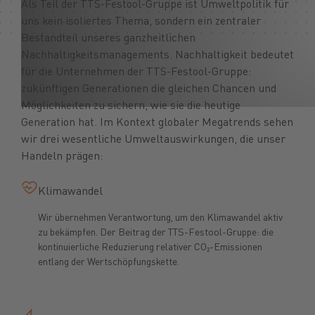
Als Teil der TTS-Festool-Gruppe ist Umweltpolitik für
uns kein isoliertes Thema, sondern ein zentraler
Bestandteil unseres ganzheitlichen
Nachhaltigkeitsmanagements. Nachhaltigkeit bedeutet
für die Unternehmen der TTS-Festool-Gruppe:
zukünftigen Generationen die gleichen Chancen und
Möglichkeiten zu sichern, wie sie die heutige
Generation hat. Im Kontext globaler Megatrends sehen
wir drei wesentliche Umweltauswirkungen, die unser
Handeln prägen:
Klimawandel
Wir übernehmen Verantwortung, um den Klimawandel aktiv
zu bekämpfen. Der Beitrag der TTS-Festool-Gruppe: die
kontinuierliche Reduzierung relativer CO₂-Emissionen
entlang der Wertschöpfungskette.