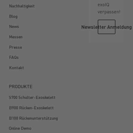
exoIQ
Nachhaltigkeit
verpassen!
Blog
Newsletter
News
Newsletter Anmeldung
Messen
Presse
FAQs
Kontakt
PRODUKTE
S700 Schulter-Exoskelett
B900 Rücken-Exoskelett
B100 Rückenunterstützung
Online Demo