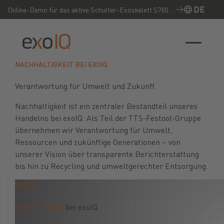
DE
Online-Demo für das aktive Schulter-Exoskelett S700 –
Jetzt live erleben!
NACHHALTIGKEIT BEI EXOIQ
Verantwortung für Umwelt und Zukunft
Nachhaltigkeit ist ein zentraler Bestandteil unseres
Handelns bei exoIQ. Als Teil der TTS-Festool-Gruppe
übernehmen wir Verantwortung für Umwelt,
Ressourcen und zukünftige Generationen – von
unserer Vision über transparente Berichterstattung
bis hin zu Recycling und umweltgerechter Entsorgung.
VISION
Unsere Vision
bei exoIQ