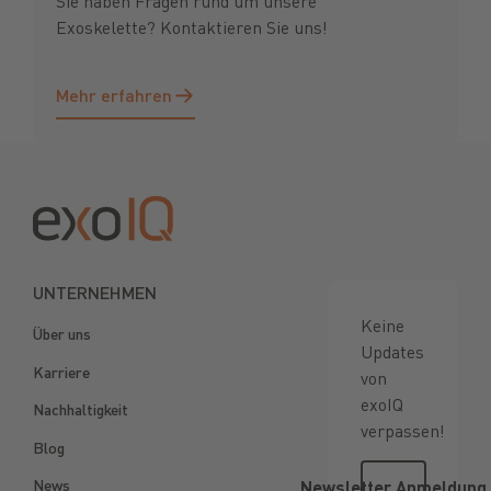
Sie haben Fragen rund um unsere
Exoskelette? Kontaktieren Sie uns!
Mehr erfahren
Mehr erfahren
Footer
UNTERNEHMEN
Keine
Über uns
Updates
Karriere
von
exoIQ
Nachhaltigkeit
verpassen!
Blog
Newsletter
News
Newsletter Anmeldung