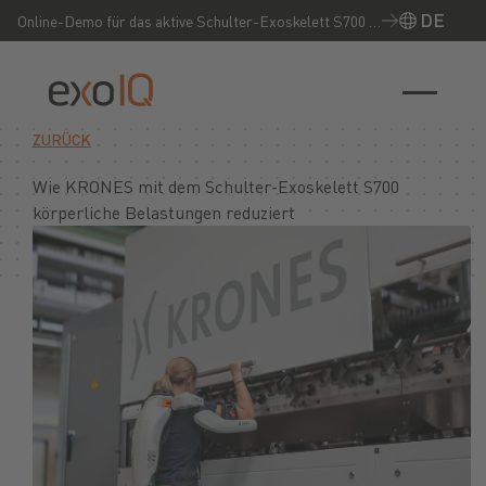
DE
Online-Demo für das aktive Schulter-Exoskelett S700 –
Jetzt live erleben!
ZURÜCK
Wie KRONES mit dem Schulter-Exoskelett S700
körperliche Belastungen reduziert