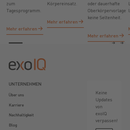
zum
Körpereinsatz.
oder dauerhafte
Tagesprogramm.
Oberkörpervorlage
keine Seltenheit.
Mehr erfahren
Mehr erfahren
Mehr erfahren
Mehr erfahren
Mehr erfahren
Mehr erfahren
Previous
Next
Footer
UNTERNEHMEN
Keine
Über uns
Updates
Karriere
von
exoIQ
Nachhaltigkeit
verpassen!
Blog