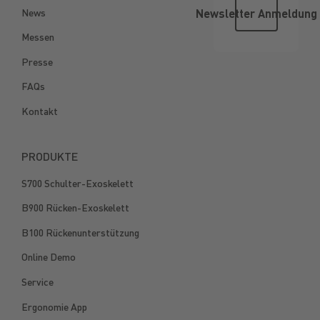
Newsletter
News
Newsletter Anmeldung
Messen
Presse
FAQs
Kontakt
PRODUKTE
S700 Schulter-Exoskelett
B900 Rücken-Exoskelett
B100 Rückenunterstützung
Online Demo
Service
Ergonomie App