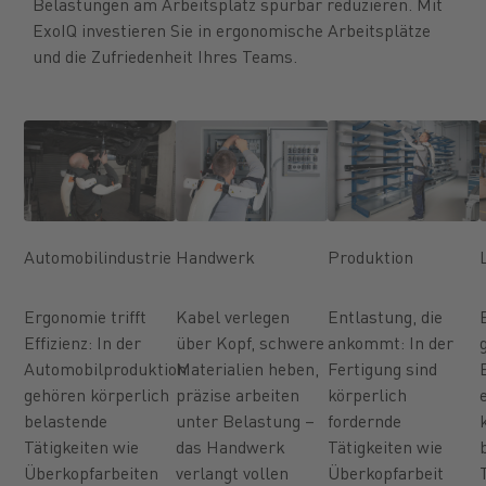
Belastungen am Arbeitsplatz spürbar reduzieren. Mit
ExoIQ investieren Sie in ergonomische Arbeitsplätze
und die Zufriedenheit Ihres Teams.
Automobilindustrie
Handwerk
Produktion
Ergonomie trifft
Kabel verlegen
Entlastung, die
Effizienz: In der
über Kopf, schwere
ankommt: In der
Automobilproduktion
Materialien heben,
Fertigung sind
gehören körperlich
präzise arbeiten
körperlich
belastende
unter Belastung –
fordernde
Tätigkeiten wie
das Handwerk
Tätigkeiten wie
Überkopfarbeiten
verlangt vollen
Überkopfarbeit