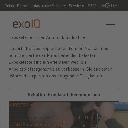
DE
Online-Demo für das aktive Schulter-Exoskelett S700 –
Jetzt live erleben!
Exoskelette in der Automobilindustrie
Dauerhafte Überkopfarbeiten können Nacken und
Schulterpartie der Mitarbeitenden belasten.
Exoskelette sind ein effektiver Weg, die
Arbeitsplatzergonomie zu verbessern: Sie entlasten
während körperlich anstrengender Tätigkeiten.
Schulter-Exoskelett kennenler
Schulter-Exoskelett kennenlernen
KURZ ERKLÄRT
Was sind Exoskelette?
Ergonomische Unterstützung
für die Automobilproduktion.