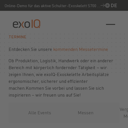
DE
Online-Demo für das aktive Schulter-Exoskelett S700 –
Jetzt live erleben!
TERMINE
Entdecken Sie unsere
kommenden Messetermine
Ob Produktion, Logistik, Handwerk oder ein anderer
Bereich mit körperlich fordernder Tätigkeit – wir
zeigen Ihnen, wie exoIQ-Exoskelette Arbeitsplätze
ergonomischer, sicherer und effizienter
machen.Kommen Sie vorbei und lassen Sie sich
inspirieren – wir freuen uns auf Sie!
Ver
Alle Events
Messen
M