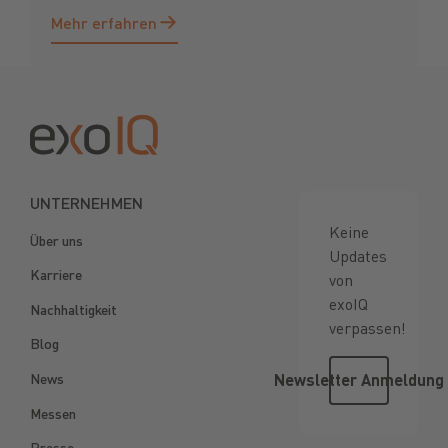
Mehr erfahren
Mehr erfahren
Footer
UNTERNEHMEN
Keine
Über uns
Updates
Karriere
von
exoIQ
Nachhaltigkeit
verpassen!
Blog
Newsletter
News
Newsletter Anmeldung
Messen
Presse