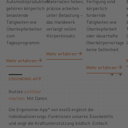
Automobilproduktion
Materialien heben,
Fertigung sind
gehören körperlich
präzise arbeiten
körperlich
belastende
unter Belastung –
fordernde
Tätigkeiten wie
das Handwerk
Tätigkeiten wie
Überkopfarbeiten
verlangt vollen
Überkopfarbeit
zum
Körpereinsatz.
oder dauerhafte
Tagesprogramm.
Oberkörpervorlage
keine Seltenheit.
Mehr erfahren
Mehr erfahren
Mehr erfahren
Mehr erfahren
Mehr erfahren
Mehr erfahren
Previous
Next
ERGONOMIE-APP
Nutzen
sichtbar
machen.
Mit Daten.
Die Ergonomie-App* von exoIQ ergänzt die
Individualisierungs-Funktionen unseres Exoskeletts
und zeigt die Kraftunterstützung bildlich. Einfach