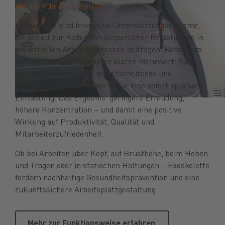
industrielle Arbeitsplätze.
Exoskelette sind innovative Unterstützungssysteme,
die gezielt zur Reduktion körperlicher Belastungen in
industriellen Arbeitsprozessen beitragen. Besonders
aktive Modelle bieten einen klaren Mehrwert: Sie
passen sich individuell an Mitarbeitende und
Tätigkeiten an und sorgen so für eine sofort spürbare
Entlastung. Das Ergebnis: geringere Ermüdung,
höhere Konzentration – und damit eine positive
Wirkung auf Produktivität, Qualität und
Mitarbeiterzufriedenheit.
Ob bei Arbeiten über Kopf, auf Brusthöhe, beim Heben
und Tragen oder in statischen Haltungen – Exoskelette
fördern nachhaltige Gesundheitsprävention und eine
zukunftssichere Arbeitsplatzgestaltung.
Mehr zur Funktionsweise erfahren
Mehr zur Funktionsweise erfahren