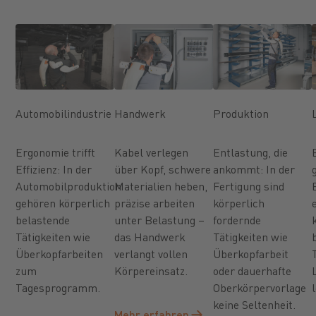
Automobilindustrie
Handwerk
Produktion
Ergonomie trifft
Kabel verlegen
Entlastung, die
Effizienz: In der
über Kopf, schwere
ankommt: In der
Automobilproduktion
Materialien heben,
Fertigung sind
gehören körperlich
präzise arbeiten
körperlich
belastende
unter Belastung –
fordernde
Tätigkeiten wie
das Handwerk
Tätigkeiten wie
Überkopfarbeiten
verlangt vollen
Überkopfarbeit
zum
Körpereinsatz.
oder dauerhafte
Tagesprogramm.
Oberkörpervorlage
keine Seltenheit.
Mehr erfahren
Mehr erfahren