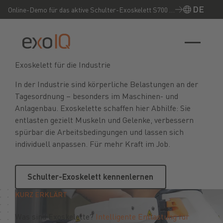
DE
Online-Demo für das aktive Schulter-Exoskelett S700 –
Jetzt live erleben!
Exoskelett für die Industrie
In der Industrie sind körperliche Belastungen an der
Tagesordnung – besonders im Maschinen- und
Anlagenbau. Exoskelette schaffen hier Abhilfe: Sie
entlasten gezielt Muskeln und Gelenke, verbessern
spürbar die Arbeitsbedingungen und lassen sich
individuell anpassen. Für mehr Kraft im Job.
Schulter-Exoskelett kennenlernen
Schulter-Exoskelett kennenlernen
KURZ ERKLÄRT
Was sind Exoskelette?
Intelligente Entlastung für