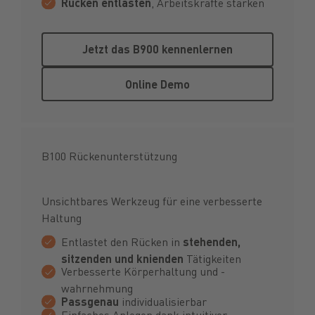
Rücken entlasten
, Arbeitskräfte stärken
Jetzt das B900 kennenlernen
Jetzt das B900 kennenlernen
Online Demo
Online Demo
B100 Rückenunterstützung
Unsichtbares Werkzeug für eine verbesserte
Haltung
Entlastet den Rücken in
stehenden,
sitzenden und knienden
Tätigkeiten
Verbesserte Körperhaltung und -
wahrnehmung
Passgenau
individualisierbar
Einfaches Anlegen dank intuitiver