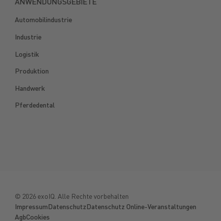
ANWENDUNGSGEBIETE
Automobilindustrie
Industrie
Logistik
Produktion
Handwerk
Pferdedental
©
2026
exoIQ. Alle Rechte vorbehalten
Impressum
Datenschutz
Datenschutz Online-Veranstaltungen
Agb
Cookies