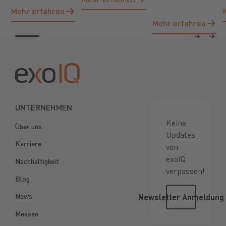
Mehr erfahren
Mehr erfahren
Mehr erfahren
Mehr erfahren
Previous
Next
Footer
UNTERNEHMEN
Keine
Über uns
Updates
Karriere
von
exoIQ
Nachhaltigkeit
verpassen!
Blog
Newsletter
News
Newsletter Anmeldung
Messen