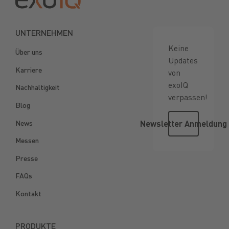
UNTERNEHMEN
Keine
Über uns
Updates
Karriere
von
exoIQ
Nachhaltigkeit
verpassen!
Blog
Newsletter
News
Newsletter Anmeldung
Messen
Presse
FAQs
Kontakt
PRODUKTE