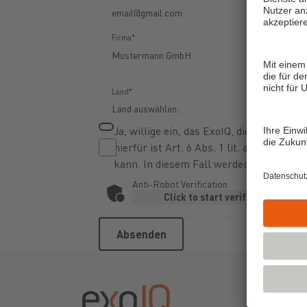
Firma*
Land*
Ja, willige ein, das ExoIQ, die von m
hierfür ist Art. 6 Abs. 1 lit. a) DSGVO
kann. In diesem Fall werden meine Date
Anti-Robot Verification
Click to start verification
Friendly
Captcha 
Absenden
Absenden
Footer