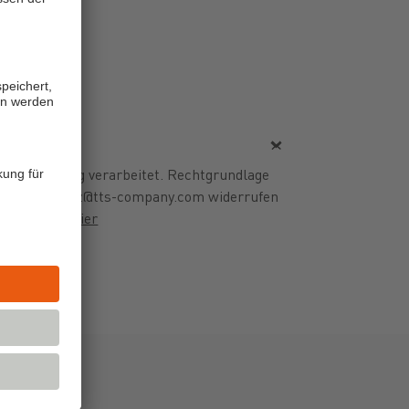
er-Anmeldung verarbeitet. Rechtgrundlage
il an datenschutz@tts-company.com widerrufen
z finde ich
hier