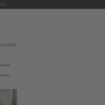
n!
lett B900
 aktive
rklärt.