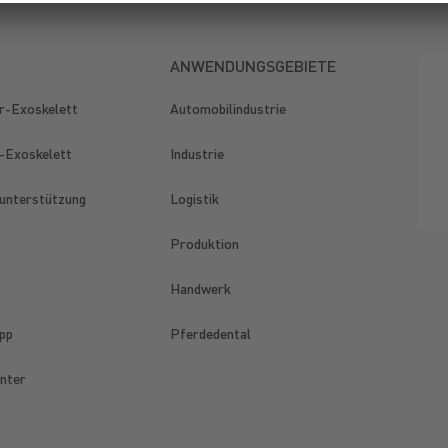
ANWENDUNGSGEBIETE
r-Exoskelett
Automobilindustrie
-Exoskelett
Industrie
unterstützung
Logistik
Produktion
Handwerk
pp
Pferdedental
nter